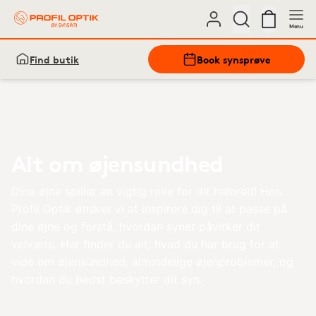
Menu
Find butik
Book synsprøve
Alt om øjensundhed
Dine øjne spiller en vigtig rolle for dit helbred! Hos
Profil Optik ønsker vi at inspirere dig til at passe på
dine øjne og forstå, hvordan synet påvirker dit
velvære. Her finder du alt, hvad du har brug for at
vide om øjensundhed, almindelige øjenproblemer, og
hvordan du bedst beskytter dit syn.