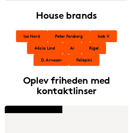
House brands
Isa Nord
Peter Forsberg
Isak V
Alicia Lind
Ai
Rigel
D. Arnesen
Fellepini
Oplev friheden med
kontaktlinser