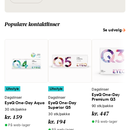
Populære kontaktlinser
Se udvalg
Lifestyle
Lifestyle
Dagslinser
EyeQ One-Day
Dagslinser
Dagslinser
Premium Q3
EyeQ One-Day Aqua
EyeQ One-Day
90 stk/pakke
Superior Q5
30 stk/pakke
kr. 447
30 stk/pakke
kr. 159
På web-lager
kr. 194
På web-lager
På web-lager