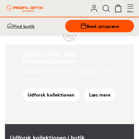
Menu
Find butik
Book synsprøve
ERLING HAALAND
EYEWEAR COLLECTION
Skabt til klarhed, kontrol og fokus - i enhver
situation.
Udforsk kollektionen
Læs mere
Udforsk kollektionen i butik