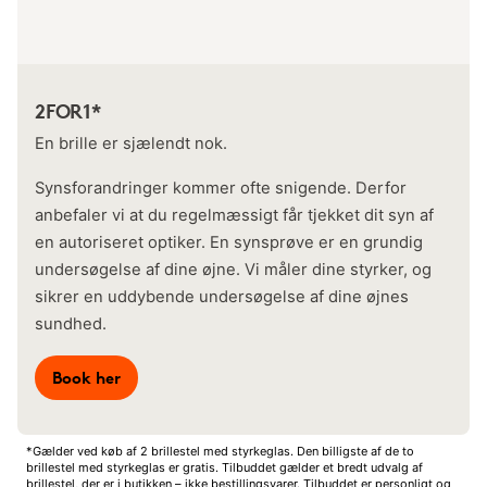
2FOR1*
En brille er sjælendt nok.
Synsforandringer kommer ofte snigende. Derfor
anbefaler vi at du regelmæssigt får tjekket dit syn af
en autoriseret optiker. En synsprøve er en grundig
undersøgelse af dine øjne. Vi måler dine styrker, og
sikrer en uddybende undersøgelse af dine øjnes
sundhed.
Book her
*Gælder ved køb af 2 brillestel med styrkeglas. Den billigste af de to
brillestel med styrkeglas er gratis. Tilbuddet gælder et bredt udvalg af
brillestel, der er i butikken – ikke bestillingsvarer. Tilbuddet er personligt og