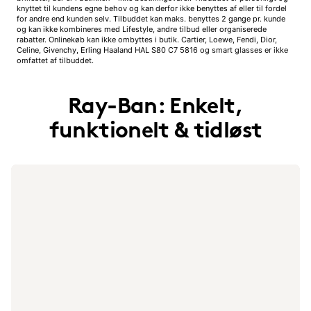
knyttet til kundens egne behov og kan derfor ikke benyttes af eller til fordel
for andre end kunden selv. Tilbuddet kan maks. benyttes 2 gange pr. kunde
og kan ikke kombineres med Lifestyle, andre tilbud eller organiserede
rabatter. Onlinekøb kan ikke ombyttes i butik. Cartier, Loewe, Fendi, Dior,
Celine, Givenchy, Erling Haaland HAL S80 C7 5816 og smart glasses er ikke
omfattet af tilbuddet.
Ray-Ban: Enkelt,
funktionelt & tidløst