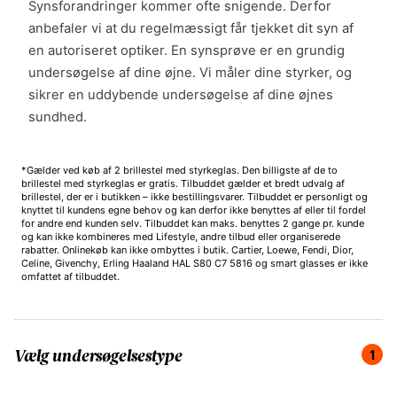
Synsforandringer kommer ofte snigende. Derfor
anbefaler vi at du regelmæssigt får tjekket dit syn af
en autoriseret optiker. En synsprøve er en grundig
undersøgelse af dine øjne. Vi måler dine styrker, og
sikrer en uddybende undersøgelse af dine øjnes
sundhed.
*Gælder ved køb af 2 brillestel med styrkeglas. Den billigste af de to
brillestel med styrkeglas er gratis. Tilbuddet gælder et bredt udvalg af
brillestel, der er i butikken – ikke bestillingsvarer. Tilbuddet er personligt og
knyttet til kundens egne behov og kan derfor ikke benyttes af eller til fordel
for andre end kunden selv. Tilbuddet kan maks. benyttes 2 gange pr. kunde
og kan ikke kombineres med Lifestyle, andre tilbud eller organiserede
rabatter. Onlinekøb kan ikke ombyttes i butik. Cartier, Loewe, Fendi, Dior,
Celine, Givenchy, Erling Haaland HAL S80 C7 5816 og smart glasses er ikke
omfattet af tilbuddet.
Du er på trin 1 af 4, vælg undersøgelsestype.
1
Vælg undersøgelsestype