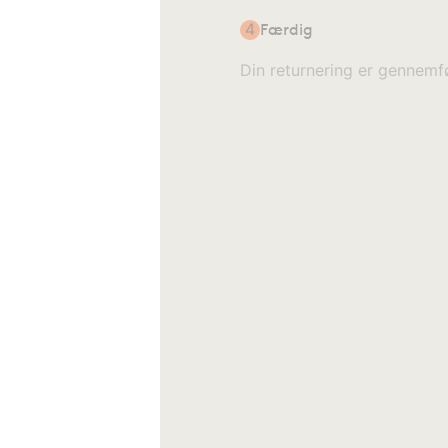
4
Færdig
Din returnering er gennemfø