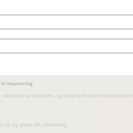
til returnering
 du ønsker at returnere, og vælg en årsag til returnering fra 
gt ud, og afslut din returnering.