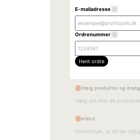
E-mailadresse
Ordrenummer
Hent ordre
2
Vælg produkter og årsag 
Vælg det eller de produkter,
3
Afslut
Dobbelttjek, at alt ser rigti