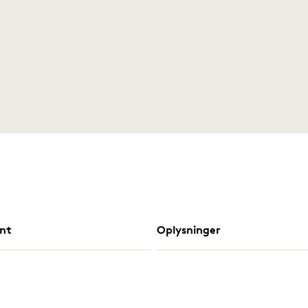
nt
Oplysninger
e
Registrer returnering
Forbrugerklager