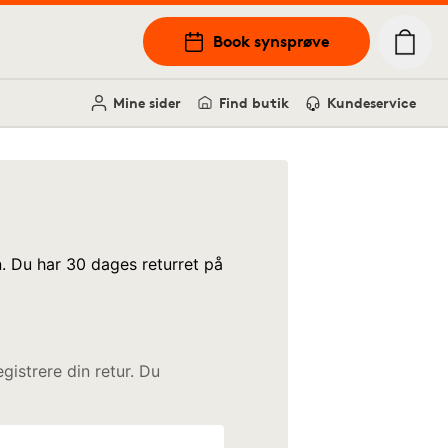
Book synsprøve
Mine sider
Find butik
Kundeservice
n. Du har 30 dages returret på
gistrere din retur. Du