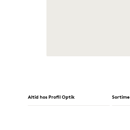
Altid hos Profil Optik
Sortime
Garanti & ombytningsret
Lifestyl
Rente- og gebyrfri delbetaling
Briller