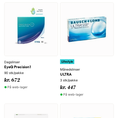
Lifestyle
Dagslinser
EyeQ Precision1
Månedslinser
90 stk/pakke
ULTRA
kr. 672
3 stk/pakke
På web-lager
kr. 447
På web-lager