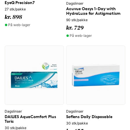
EyeQ Precision7
Dagslinser
Acuvue Oasys 1-Day with
27 stk/pakke
HydraLuxe for Astigmatism
kr. 898
90 stk/pakke
På web-lager
kr. 729
På web-lager
Dagslinser
Dagslinser
DAILIES AquaComfort Plus
Soflens Daily Disposable
Toric
30 stk/pakke
30 stk/pakke