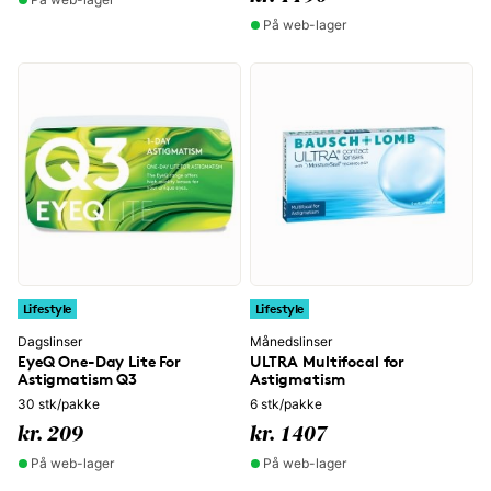
På web-lager
Lifestyle
Lifestyle
Dagslinser
Månedslinser
EyeQ One-Day Lite For
ULTRA Multifocal for
Astigmatism Q3
Astigmatism
30 stk/pakke
6 stk/pakke
kr. 209
kr. 1407
På web-lager
På web-lager