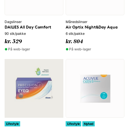
Dagslinser
Månedslinser
DAILIES All Day Comfort
Air Optix Night&Day Aqua
90 stk/pakke
6 stk/pakke
kr. 329
kr. 804
På web-lager
På web-lager
Lifestyle
Lifestyle
Nyhed