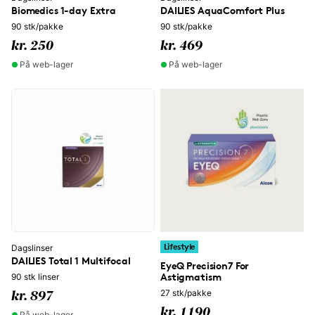
Biomedics 1-day Extra
DAILIES AquaComfort Plus
90 stk/pakke
90 stk/pakke
kr. 250
kr. 469
På web-lager
På web-lager
Lifestyle
Dagslinser
DAILIES Total 1 Multifocal
EyeQ Precision7 For
Astigmatism
90 stk linser
27 stk/pakke
kr. 897
kr. 1190
På web-lager