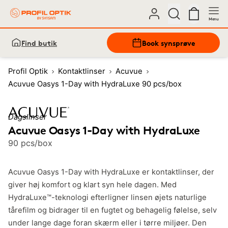
Menu
Find butik
Book synsprøve
Profil Optik
Kontaktlinser
Acuvue
Acuvue Oasys 1-Day with HydraLuxe 90 pcs/box
Dagslinser
Acuvue Oasys 1-Day with HydraLuxe
90 pcs/box
Acuvue Oasys 1-Day with HydraLuxe er kontaktlinser, der
giver høj komfort og klart syn hele dagen. Med
HydraLuxe™-teknologi efterligner linsen øjets naturlige
tårefilm og bidrager til en fugtet og behagelig følelse, selv
under lange dage foran skærm eller i tørre miljøer. Den