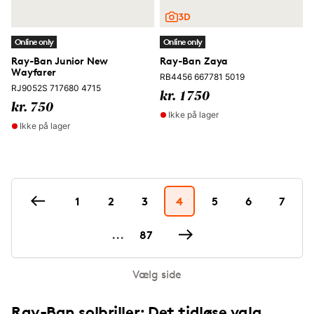
Online only
Online only
Ray-Ban Junior New
Ray-Ban Zaya
Wayfarer
RB4456 667781 5019
RJ9052S 717680 4715
kr. 1750
kr. 750
Ikke på lager
Ikke på lager
1
2
3
4
5
6
7
...
87
Vælg side
Ray-Ban solbriller: Det tidløse valg