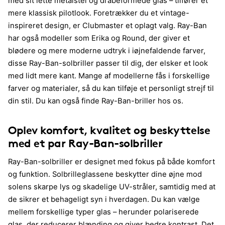
med sit lette metalstel og dråbeformede glas – tilfører et
mere klassisk pilotlook. Foretrækker du et vintage-
inspireret design, er Clubmaster et oplagt valg. Ray-Ban
har også modeller som Erika og Round, der giver et
blødere og mere moderne udtryk i iøjnefaldende farver,
disse Ray-Ban-solbriller passer til dig, der elsker et look
med lidt mere kant. Mange af modellerne fås i forskellige
farver og materialer, så du kan tilføje et personligt strejf til
din stil. Du kan også finde Ray-Ban-briller hos os.
Oplev komfort, kvalitet og beskyttelse
med et par Ray-Ban-solbriller
Ray-Ban-solbriller er designet med fokus på både komfort
og funktion. Solbrilleglassene beskytter dine øjne mod
solens skarpe lys og skadelige UV-stråler, samtidig med at
de sikrer et behageligt syn i hverdagen. Du kan vælge
mellem forskellige typer glas – herunder polariserede
glas, der reducerer blænding og giver bedre kontrast. Det