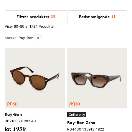
Filtrér produkter
Bedst sælgende
Viser 60-80 af 1724 Produkter
Aktive filtre
Mærke
:
Ray-Ban
Ray-Ban
Online only
RB2180 710/83 49
Ray-Ban Zena
kr. 1950
RB4430 135913 4922