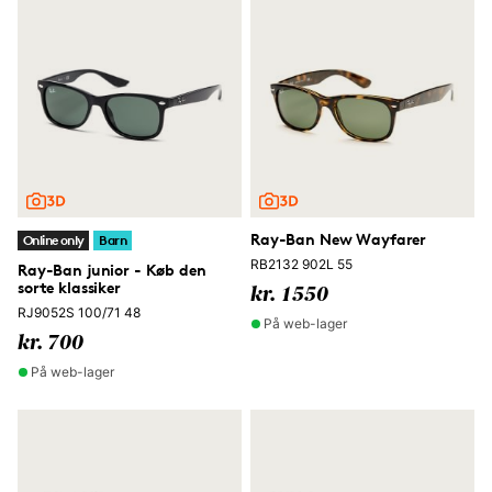
Ray-Ban New Wayfarer
Online only
Barn
RB2132 902L 55
Ray-Ban junior - Køb den
sorte klassiker
kr. 1550
RJ9052S 100/71 48
På web-lager
kr. 700
På web-lager