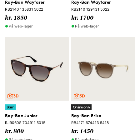
Ray-Ban Wayfarer
Ray-Ban Wayfarer
RB2140 135831 5022
RB2140 129431 5022
kr. 1850
kr. 1700
På web-lager
På web-lager
Barn
Online only
Ray-Ban Junior
Ray-Ban Erika
RJ9060S 704911 5015
RB4171 674413 5418
kr. 800
kr. 1450
På web-lager
På web-lager