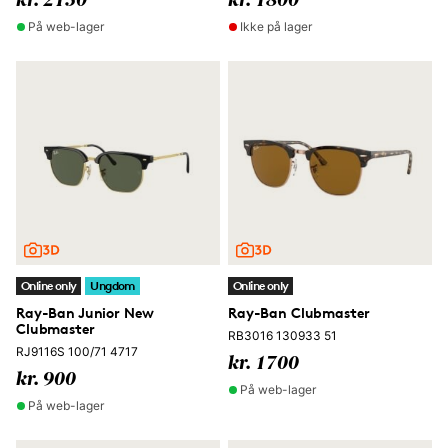
kr. 2150
kr. 1800
På web-lager
Ikke på lager
Online only
Ungdom
Online only
Ray-Ban Junior New
Ray-Ban Clubmaster
Clubmaster
RB3016 130933 51
RJ9116S 100/71 4717
kr. 1700
kr. 900
På web-lager
På web-lager