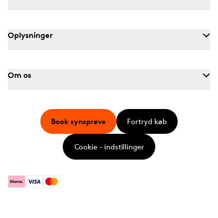
Oplysninger
Om os
Book synsprøve
Fortryd køb
Cookie - indstillinger
Klarna
Visa
Mastercard