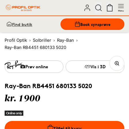
Menu
Find butik
Book synsprøve
Profil Optik
Solbriller
Ray-Ban
Ray-Ban RB4451 680133 5020
Prøv online
Vis i 3D
Ray-Ban RB4451 680133 5020
kr. 1900
Online only
Tilføj til kurv