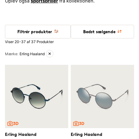
Oplev også
sportsbrille
r
fra kollektionen.
Filtrér produkter
Bedst sælgende
Viser 20-37 af 37 Produkter
Aktive filtre
Mærke
:
Erling Haaland
Erling Haaland
Erling Haaland