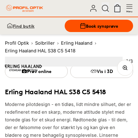
Menu
Find butik
Book synsprøve
Profil Optik
Solbriller
Erling Haaland
Erling Haaland HAL S38 C5 5418
Bille
2
/
3
Image
1
Image
(Current image)
2
Image
3
Prøv online
Vis i 3D
Erling Haaland HAL S38 C5 5418
Moderne pilotdesign - en tidløs, lidt mindre silhuet, der er
redefineret med en skarp, moderne attitude stylet med
tonede glas for et skud energi. Rødtonede glas - til dem,
der er følsomme over for stærkt lys og kan give en
blødere og mere behagelig synsoplevelse. Linserne