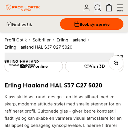
Menu
Find butik
Book synsprøve
Profil Optik
Solbriller
Erling Haaland
Erling Haaland HAL S37 C27 5020
Bille
2
/
3
Image
1
Image
(Current image)
2
Image
3
Prøv online
Vis i 3D
Erling Haaland HAL S37 C27 5020
Klassisk tidløst rundt design - en tidløs silhuet med en
skarp, moderne attitude stylet med smalle stænger for en
raffineret profil. Gultonede glas - giver bedre kontrast i
fladt lys og kan skabe en varmere visuel atmosfære for en
afslappet og behagelig synsoplevelse. Linserne filtrerer