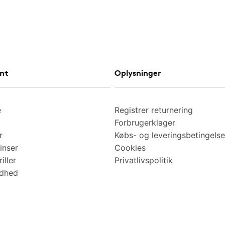
nt
Oplysninger
e
Registrer returnering
Forbrugerklager
r
Købs- og leveringsbetingelse
inser
Cookies
iller
Privatlivspolitik
ndhed