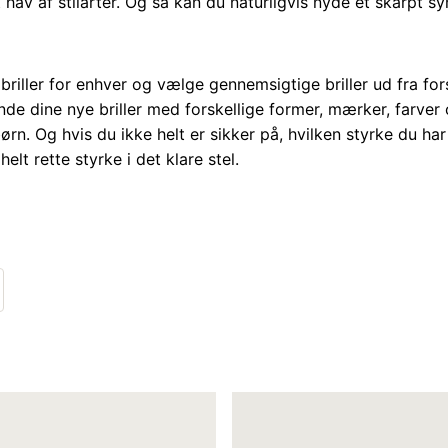
et hav af stilarter. Og så kan du naturligvis nyde et skarpt s
briller for enhver og vælge gennemsigtige briller ud fra fors
nde dine nye briller med forskellige former, mærker, farver 
børn. Og hvis du ikke helt er sikker på, hvilken styrke du har
helt rette styrke i det klare stel.