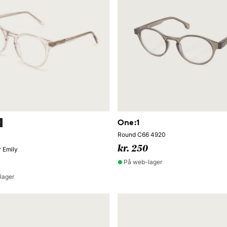
One:1
y
Round C66 4920
kr. 250
r Emily
På web-lager
lager