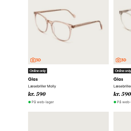
Online only
Online onl
Glas
Glas
Læsebriller Molly
Læsebrille
kr. 590
kr. 590
På web-lager
På web-