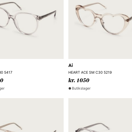
Ai
80 5417
HEART ACE SM C30 5219
50
kr. 1050
ger
Butikslager