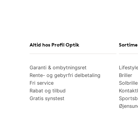
Altid hos Profil Optik
Sortime
Garanti & ombytningsret
Lifestyl
Rente- og gebyrfri delbetaling
Briller
Fri service
Solbrille
Rabat og tilbud
Kontaktl
Gratis synstest
Sportsbr
Øjensu