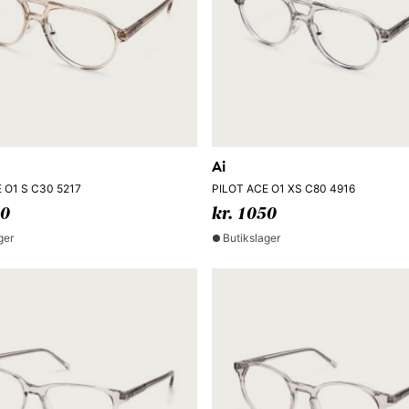
Ai
 O1 S C30 5217
PILOT ACE O1 XS C80 4916
50
kr. 1050
ger
Butikslager