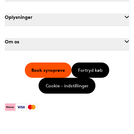
Oplysninger
Om os
Book synsprøve
Fortryd køb
Cookie - indstillinger
Klarna
Visa
Mastercard