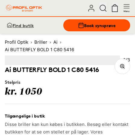
Menu
Find butik
Book synsprøve
Profil Optik
Briller
Ai
Ai BUTTERFLY BOLD 1 C80 5416
Bille
2
/
3
Image
1
Image
(Current image)
2
Image
3
Ai BUTTERFLY BOLD 1 C80 5416
Stelpris
kr. 1050
Tilgængelige i butik
Disse briller kan kun købes i butikken. Besøg eller kontakt
butikken for at se om stellet er på lager. Vores