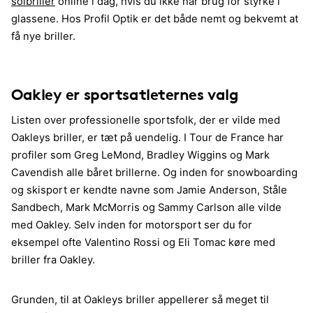
solbriller
online i dag, hvis du ikke har brug for styrke i
glassene. Hos Profil Optik er det både nemt og bekvemt at
få nye briller.
Oakley er sportsatleternes valg
Listen over professionelle sportsfolk, der er vilde med
Oakleys briller, er tæt på uendelig. I Tour de France har
profiler som Greg LeMond, Bradley Wiggins og Mark
Cavendish alle båret brillerne. Og inden for snowboarding
og skisport er kendte navne som Jamie Anderson, Ståle
Sandbech, Mark McMorris og Sammy Carlson alle vilde
med Oakley. Selv inden for motorsport ser du for
eksempel ofte Valentino Rossi og Eli Tomac køre med
briller fra Oakley.
Grunden, til at Oakleys briller appellerer så meget til