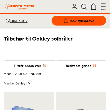
Menu
Find butik
Book synsprøve
Tilbehør til Oakley solbriller
Filtrér produkter
Bedst sælgende
Viser 0-20 af 40 Produkter
Aktive filtre
Mærke
:
Oakley