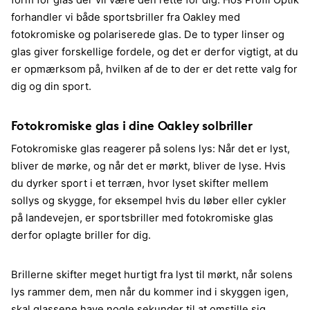
form for glas der vil være den rette for dig. Hos Profil Optik
forhandler vi både sportsbriller fra Oakley med
fotokromiske og polariserede glas. De to typer linser og
glas giver forskellige fordele, og det er derfor vigtigt, at du
er opmærksom på, hvilken af de to der er det rette valg for
dig og din sport.
Fotokromiske glas i dine Oakley solbriller
Fotokromiske glas reagerer på solens lys: Når det er lyst,
bliver de mørke, og når det er mørkt, bliver de lyse. Hvis
du dyrker sport i et terræn, hvor lyset skifter mellem
sollys og skygge, for eksempel hvis du løber eller cykler
på landevejen, er sportsbriller med fotokromiske glas
derfor oplagte briller for dig.
Brillerne skifter meget hurtigt fra lyst til mørkt, når solens
lys rammer dem, men når du kommer ind i skyggen igen,
skal glassene have nogle sekunder til at omstille sig.