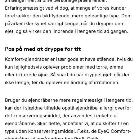
afhænger helt af dine personlige præferencer.
Erfaringsmæssigt ved vi dog, at mange af vores kunder
foretrækker den tyktflydende, mere geleagtige type. Den
påvirker ikke synet særligt længe, når du drypper den i
øjet, og så virker den lindrende i længere tid ad gangen.
Pas på med at dryppe for tit
Komfort-øjendråber er især gode at have stående, hvis du
kun lejlighedsvis oplever problemer med tørre, ømme
eller irriterede øjne. Så snart du har dryppet øjet, går der
ikke længe, før du oplever en lindring af irritationen.
Bruger du øjendråberne mere regelmæssigt i længere tid,
kan der i sjældne tilfælde opstå øjendråbe-allergi overfor
det konserveringsmiddel, der anvendes i enkelte af
øjendråberne. Sker dette, anbefaler vi, at du skifter til en
type uden konserveringsmiddel. F.eks. de EyeQ Comfort-