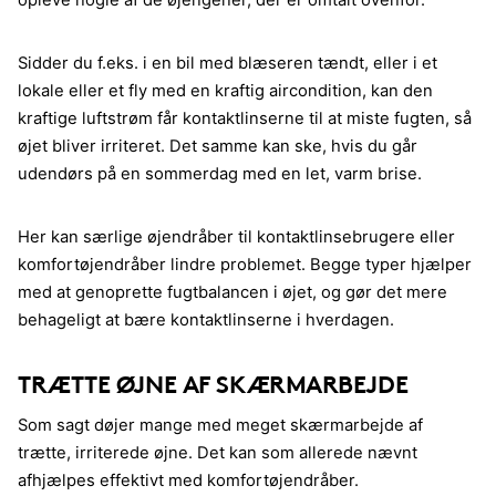
opleve nogle af de øjengener, der er omtalt ovenfor.
Sidder du f.eks. i en bil med blæseren tændt, eller i et
lokale eller et fly med en kraftig aircondition, kan den
kraftige luftstrøm får kontaktlinserne til at miste fugten, så
øjet bliver irriteret. Det samme kan ske, hvis du går
udendørs på en sommerdag med en let, varm brise.
Her kan særlige øjendråber til kontaktlinsebrugere eller
komfortøjendråber lindre problemet. Begge typer hjælper
med at genoprette fugtbalancen i øjet, og gør det mere
behageligt at bære kontaktlinserne i hverdagen.
TRÆTTE ØJNE AF SKÆRMARBEJDE
Som sagt døjer mange med meget skærmarbejde af
trætte, irriterede øjne. Det kan som allerede nævnt
afhjælpes effektivt med komfortøjendråber.