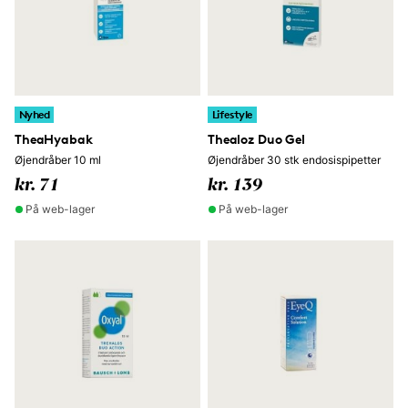
Nyhed
Lifestyle
TheaHyabak
Thealoz Duo Gel
Øjendråber 10 ml
Øjendråber 30 stk endosispipetter
kr. 71
kr. 139
På web-lager
På web-lager