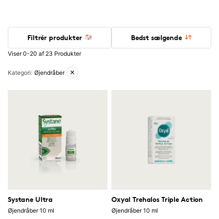
Filtrér produkter
Bedst sælgende
Viser 0-20 af 23 Produkter
Aktive filtre
Kategori
:
Øjendråber
Systane Ultra
Oxyal Trehalos Triple Action
Øjendråber 10 ml
Øjendråber 10 ml