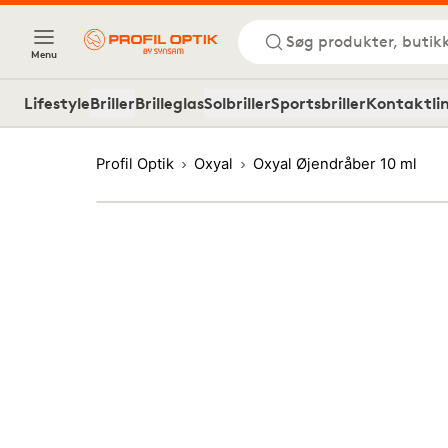
Søg produkter, butik
Menu
Lifestyle
Briller
Brilleglas
Solbriller
Sportsbriller
Kontaktli
Profil Optik
Oxyal
Oxyal Øjendråber 10 ml