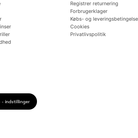
e
Registrer returnering
Forbrugerklager
r
Købs- og leveringsbetingelse
inser
Cookies
iller
Privatlivspolitik
ndhed
- indstillinger