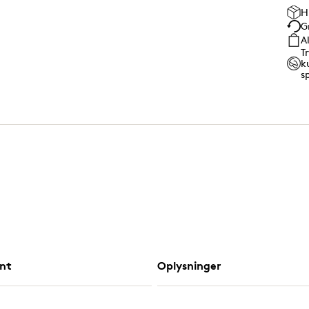
H
G
A
T
k
s
nt
Oplysninger