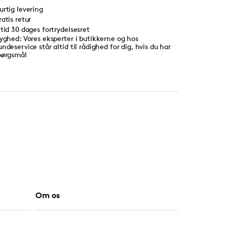
urtig levering
ratis retur
ltid 30 dages fortrydelsesret
ryghed: Vores eksperter i butikkerne og hos
undeservice står altid til rådighed for dig, hvis du har
pørgsmål
Om os