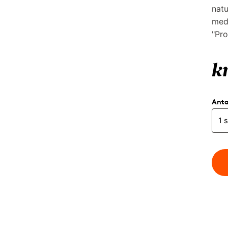
natu
med 
"Pro
kr
Anta