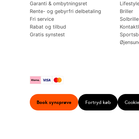
Garanti & ombytningsret
Lifestyl
Rente- og gebyrfri delbetaling
Briller
Fri service
Solbrille
Rabat og tilbud
Kontaktl
Gratis synstest
Sportsbr
Øjensu
Klarna
Visa
Mastercard
Book synsprøve
Fortryd køb
Cookie 