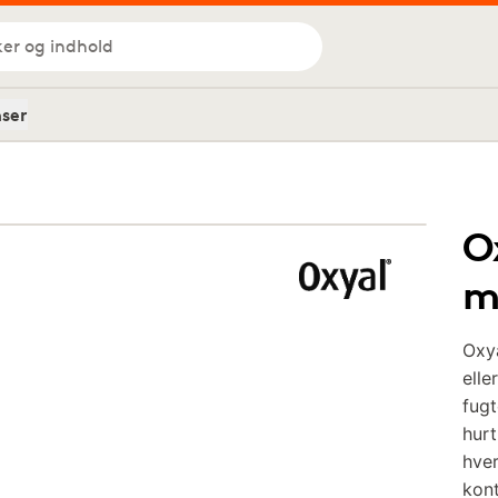
ker og indhold
nser
O
m
Oxya
elle
fugt
hurt
hve
kont