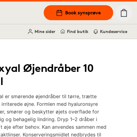
Book synsprøve
Mine sider
Find butik
Kundeservice
xyal Øjendråber 10
l
l er smørende øjendråber til tørre, trætte
r irriterede øjne. Formlen med hyaluronsyre
er, smører og beskytter øjets overflade for
ig og behagelig lindring. Dryp 1–2 dråber i
rt øje efter behov. Kan anvendes sammen med
aktlinser. Konserveringsmidlet nedbrydes til