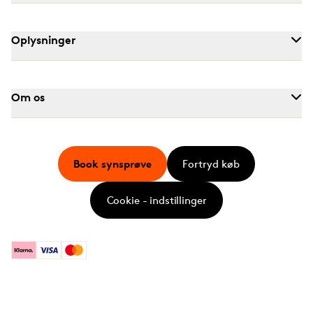
Oplysninger
Om os
Book synsprøve
Fortryd køb
Cookie - indstillinger
Klarna
Visa
Mastercard