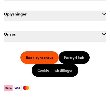
Oplysninger
Om os
Book synsprøve
Fortryd køb
Cookie - indstillinger
Klarna
Visa
Mastercard