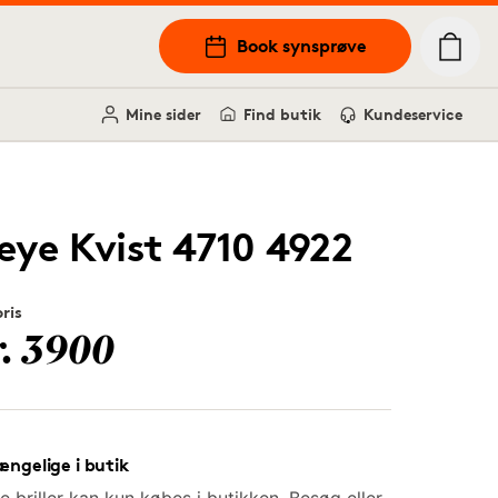
Book synsprøve
Mine sider
Find butik
Kundeservice
leye Kvist 4710 4922
pris
r. 3900
ængelige i butik