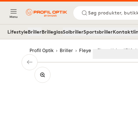
Søg produkter, butik
Menu
Lifestyle
Briller
Brilleglas
Solbriller
Sportsbriller
Kontaktli
Profil Optik
Briller
Fleye
Fleye Kvist 4710 
Image
1