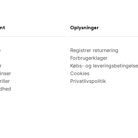
nt
Oplysninger
e
Registrer returnering
Forbrugerklager
r
Købs- og leveringsbetingelse
inser
Cookies
iller
Privatlivspolitik
ndhed