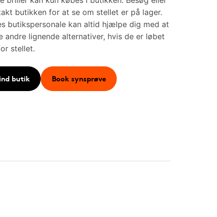
e briller kan kun købes i butikken. Besøg eller
akt butikken for at se om stellet er på lager.
s butikspersonale kan altid hjælpe dig med at
e andre lignende alternativer, hvis de er løbet
for stellet.
ind butik
Book synsprøve