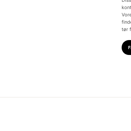
Diss
kont
Vore
find
tør 
F