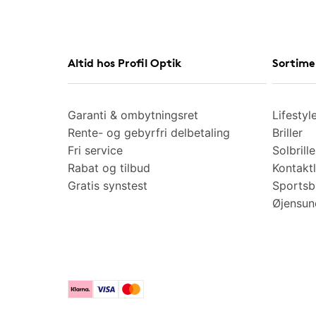
Altid hos Profil Optik
Sortime
Garanti & ombytningsret
Lifestyl
Rente- og gebyrfri delbetaling
Briller
Fri service
Solbrille
Rabat og tilbud
Kontaktl
Gratis synstest
Sportsbr
Øjensu
Klarna
Visa
Mastercard