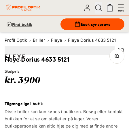
Menu
Find butik
Book synsprøve
Profil Optik
Briller
Fleye
Fleye Dorius 4633 5121
Bille
2
/
3
Image
1
Image
(Current image)
2
Image
3
Fleye Dorius 4633 5121
Stelpris
kr. 3900
Tilgængelige i butik
Disse briller kan kun købes i butikken. Besøg eller kontakt
butikken for at se om stellet er på lager. Vores
butikspersonale kan altid hjælpe dig med at finde andre