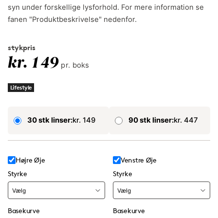
syn under forskellige lysforhold. For mere information se
fanen "Produktbeskrivelse" nedenfor.
stykpris
kr. 149
pr. boks
Lifestyle
30 stk linser:
kr. 149
90 stk linser:
kr. 447
Højre Øje
Venstre Øje
Styrke
Styrke
Basekurve
Basekurve