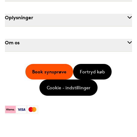
Oplysninger
Om os
Book synsprøve
Fortryd køb
Cookie - indstillinger
Klarna
Visa
Mastercard