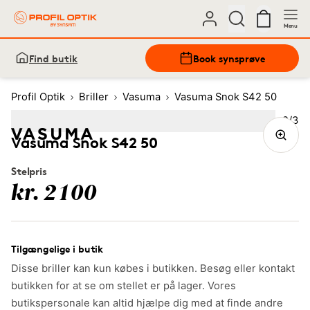
Menu
Find butik
Book synsprøve
Profil Optik
Briller
Vasuma
Vasuma Snok S42 50
Bille
2
/
3
Image
1
Image
(Current image)
2
Image
3
Vasuma Snok S42 50
Stelpris
kr. 2100
Tilgængelige i butik
Disse briller kan kun købes i butikken. Besøg eller kontakt
butikken for at se om stellet er på lager. Vores
butikspersonale kan altid hjælpe dig med at finde andre