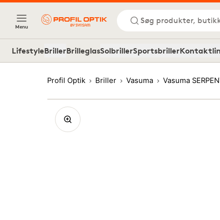
Søg produkter, butik
Menu
Lifestyle
Briller
Brilleglas
Solbriller
Sportsbriller
Kontaktli
Profil Optik
Briller
Vasuma
Vasuma SERPEN