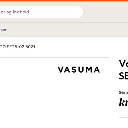
ker og indhold
nser
TO SE25-02 5021
V
S
Stel
k