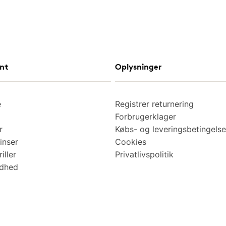
nt
Oplysninger
e
Registrer returnering
Forbrugerklager
r
Købs- og leveringsbetingelse
inser
Cookies
iller
Privatlivspolitik
ndhed