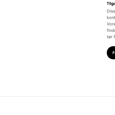
Tilg
Diss
kont
Vore
find
tør 
F