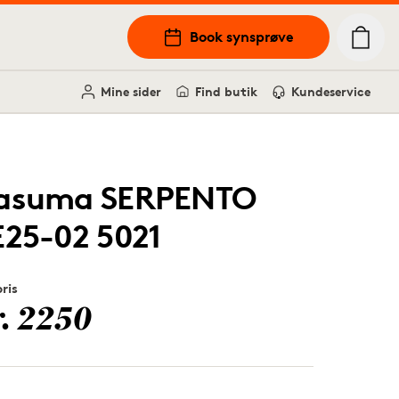
Book synsprøve
Mine sider
Find butik
Kundeservice
asuma SERPENTO
E25-02 5021
pris
r. 2250