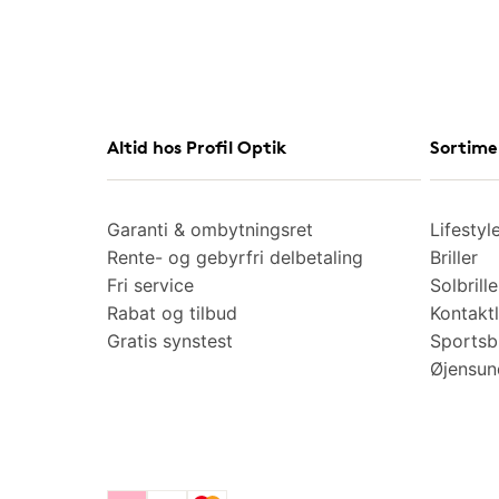
Altid hos Profil Optik
Sortime
Garanti & ombytningsret
Lifestyl
Rente- og gebyrfri delbetaling
Briller
Fri service
Solbrille
Rabat og tilbud
Kontaktl
Gratis synstest
Sportsbr
Øjensu