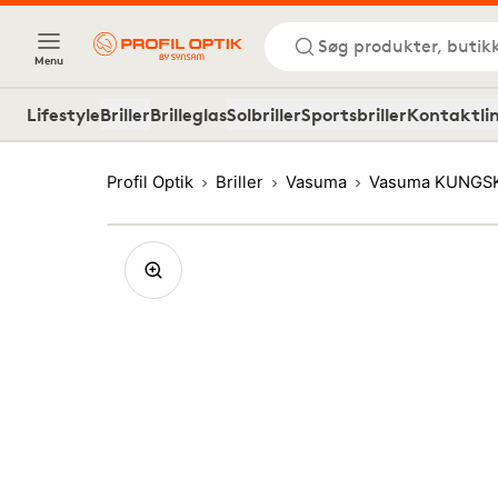
Søg produkter, butik
Menu
Lifestyle
Briller
Brilleglas
Solbriller
Sportsbriller
Kontaktli
Profil Optik
Briller
Vasuma
Vasuma KUNGSK