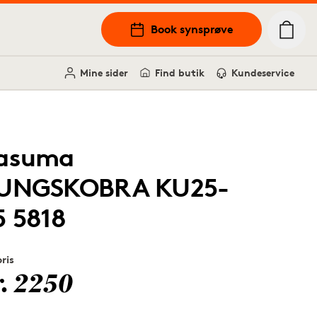
Book synsprøve
Mine sider
Find butik
Kundeservice
asuma
UNGSKOBRA KU25-
5 5818
pris
r. 2250