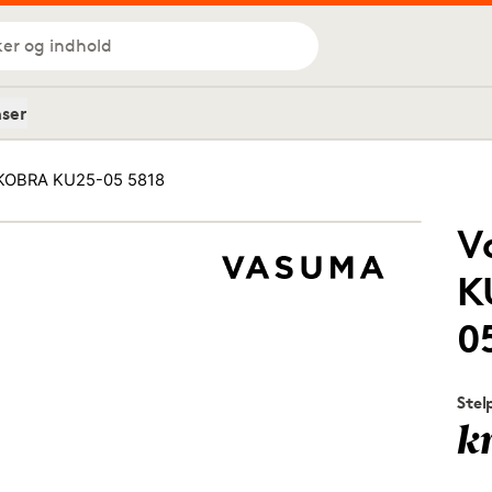
ker og indhold
nser
OBRA KU25-05 5818
V
K
0
Stel
k