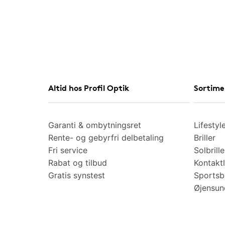
Altid hos Profil Optik
Sortime
Garanti & ombytningsret
Lifestyl
Rente- og gebyrfri delbetaling
Briller
Fri service
Solbrille
Rabat og tilbud
Kontaktl
Gratis synstest
Sportsbr
Øjensu