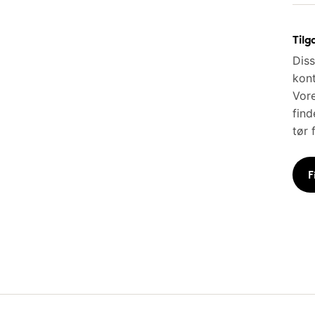
Tilg
Diss
kont
Vore
find
tør 
F