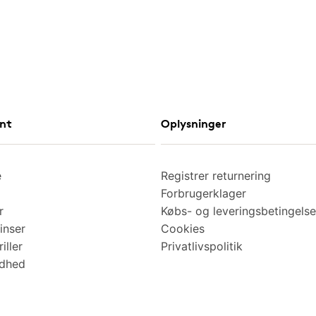
nt
Oplysninger
e
Registrer returnering
Forbrugerklager
r
Købs- og leveringsbetingelse
inser
Cookies
iller
Privatlivspolitik
ndhed