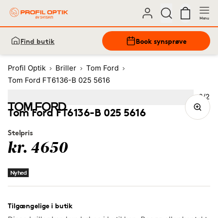
Menu
Find butik
Book synsprøve
Profil Optik
Briller
Tom Ford
Tom Ford FT6136-B 025 5616
Bille
2
/
2
Image
1
Image
(Current image)
2
Tom Ford FT6136-B 025 5616
Stelpris
kr. 4650
Nyhed
Tilgængelige i butik