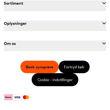
Sortiment
Oplysninger
Om os
Book synsprøve
Fortryd køb
Cookie - indstillinger
Klarna
Visa
Mastercard