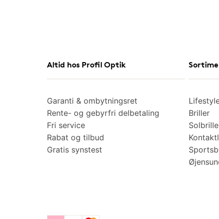
Altid hos Profil Optik
Sortime
Garanti & ombytningsret
Lifestyl
Rente- og gebyrfri delbetaling
Briller
Fri service
Solbrille
Rabat og tilbud
Kontaktl
Gratis synstest
Sportsbr
Øjensu