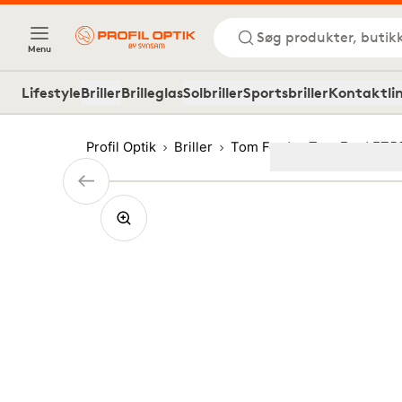
Søg produkter, butik
Menu
Lifestyle
Briller
Brilleglas
Solbriller
Sportsbriller
Kontaktli
Profil Optik
Briller
Tom Ford
Tom Ford FT5
Image
1