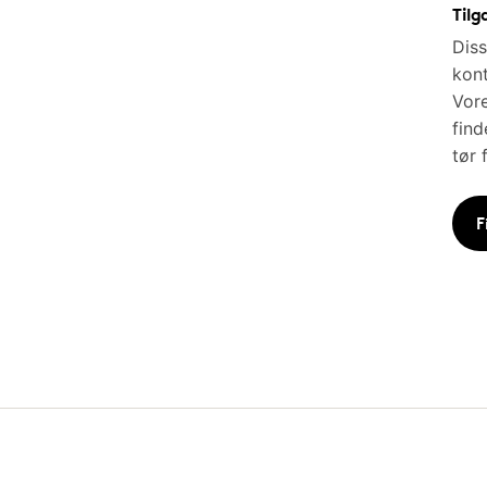
Tilg
Diss
kont
Vore
find
tør 
F