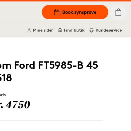
Book synsprøve
Mine sider
Find butik
Kundeservice
om Ford FT5985-B 45
518
pris
r. 4750