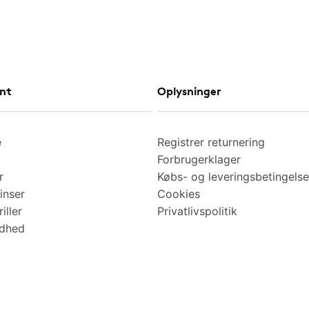
nt
Oplysninger
e
Registrer returnering
Forbrugerklager
r
Købs- og leveringsbetingelse
inser
Cookies
iller
Privatlivspolitik
ndhed