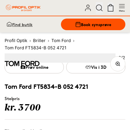
Menu
Find butik
Book synsprøve
Profil Optik
Briller
Tom Ford
Tom Ford FT5834-B 052 4721
Bille
2
/
2
Image
1
Image
(Current image)
2
Prøv online
Vis i 3D
Tom Ford FT5834-B 052 4721
Stelpris
kr. 3700