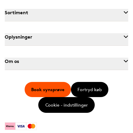
Sortiment
Oplysninger
Om os
Book synsprøve
Fortryd køb
Cookie - indstillinger
Klarna
Visa
Mastercard