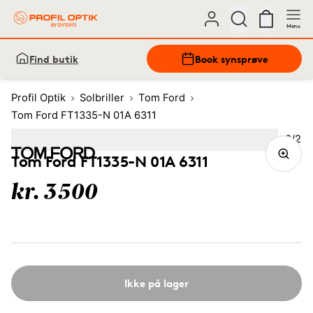
Menu
Find butik
Book synsprøve
Profil Optik
Solbriller
Tom Ford
Tom Ford FT1335-N 01A 6311
Bille
2
/
2
Image
1
Image
(Current image)
2
Tom Ford FT1335-N 01A 6311
kr. 3500
Ikke på lager