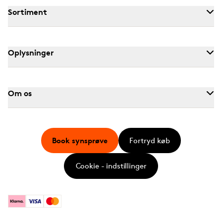
Sortiment
Oplysninger
Om os
Book synsprøve
Fortryd køb
Cookie - indstillinger
Klarna
Visa
Mastercard