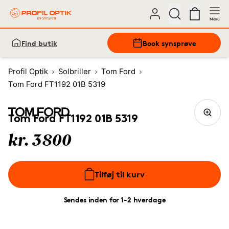
Menu
Find butik
Book synsprøve
Profil Optik
Solbriller
Tom Ford
Tom Ford FT1192 01B 5319
Tom Ford FT1192 01B 5319
kr. 3800
Tilføj til kurv
Sendes inden for 1-2 hverdage