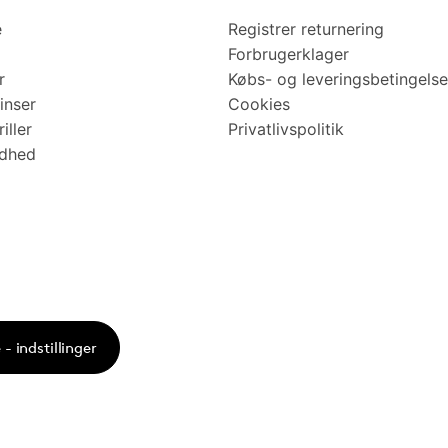
e
Registrer returnering
Forbrugerklager
r
Købs- og leveringsbetingelse
inser
Cookies
iller
Privatlivspolitik
ndhed
- indstillinger