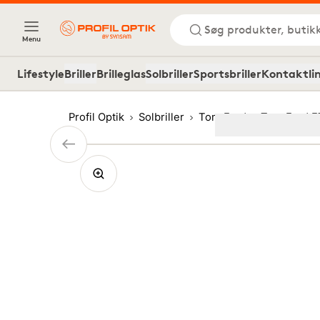
Søg produkter, butik
Menu
Lifestyle
Briller
Brilleglas
Solbriller
Sportsbriller
Kontaktli
Profil Optik
Solbriller
Tom Ford
Tom Ford F
Image
1