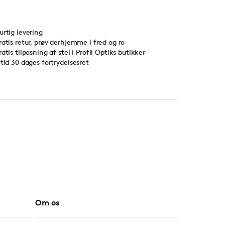
urtig levering
ratis retur, prøv derhjemme i fred og ro
ratis tilpasning af stel i Profil Optiks butikker
ltid 30 dages fortrydelsesret
Om os