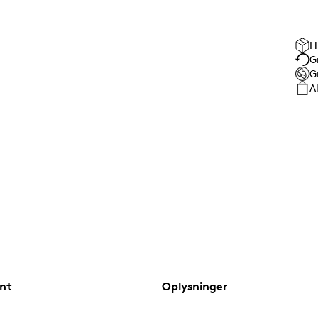
H
G
G
A
nt
Oplysninger