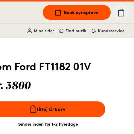
Book synsprøve
Mine sider
Find butik
Kundeservice
om Ford FT1182 01V
r. 3800
Tilføj til kurv
Sendes inden for 1-2 hverdage