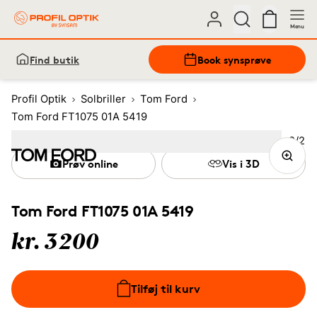
Menu
Find butik
Book synsprøve
Profil Optik
Solbriller
Tom Ford
Tom Ford FT1075 01A 5419
Bille
2
/
2
Image
1
Image
(Current image)
2
Prøv online
Vis i 3D
Tom Ford FT1075 01A 5419
kr. 3200
Tilføj til kurv