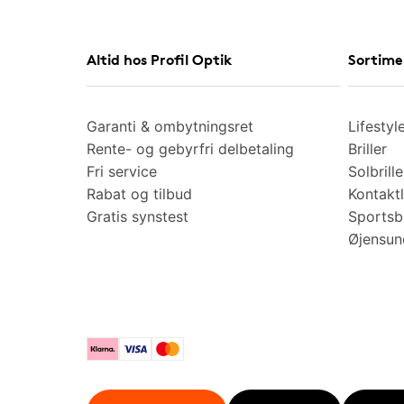
Altid hos Profil Optik
Sortime
Garanti & ombytningsret
Lifestyl
Rente- og gebyrfri delbetaling
Briller
Fri service
Solbrille
Rabat og tilbud
Kontaktl
Gratis synstest
Sportsbr
Øjensu
Klarna
Visa
Mastercard