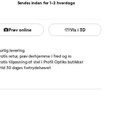
Sendes inden for 1-2 hverdage
Prøv online
Vis i 3D
urtig levering
ratis retur, prøv derhjemme i fred og ro
ratis tilpasning af stel i Profil Optiks butikker
ltid 30 dages fortrydelsesret