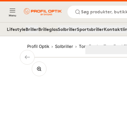
Søg produkter, butik
Menu
Lifestyle
Briller
Brilleglas
Solbriller
Sportsbriller
Kontaktli
Profil Optik
Solbriller
Tom Ford
Tom Ford F
Image
1