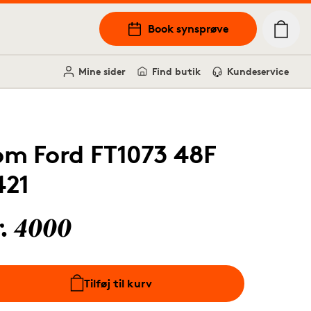
Book synsprøve
Mine sider
Find butik
Kundeservice
om Ford FT1073 48F
421
r. 4000
Tilføj til kurv