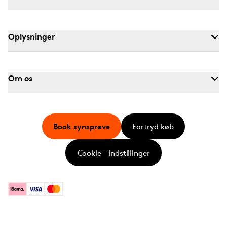
Oplysninger
Om os
Book synsprøve
Fortryd køb
Cookie - indstillinger
Klarna
Visa
Mastercard