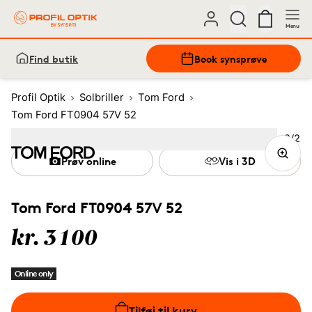
Menu
Find butik
Book synsprøve
Profil Optik
Solbriller
Tom Ford
Tom Ford FT0904 57V 52
Bille
2
/
2
Image
1
Image
(Current image)
2
Prøv online
Vis i 3D
Tom Ford FT0904 57V 52
kr. 3100
Online only
Tilføj til kurv