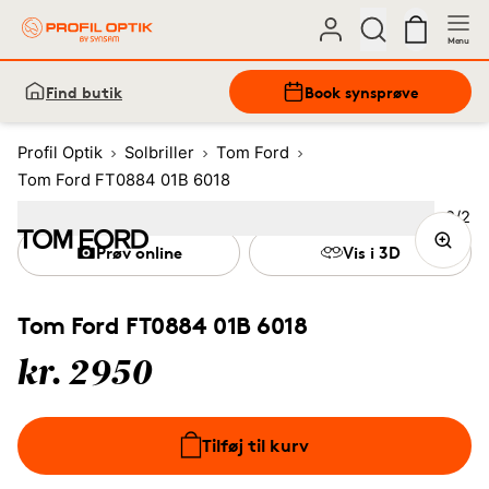
Menu
Find butik
Book synsprøve
Profil Optik
Solbriller
Tom Ford
Tom Ford FT0884 01B 6018
Bille
2
/
2
Image
1
Image
(Current image)
2
Prøv online
Vis i 3D
Tom Ford FT0884 01B 6018
kr. 2950
Tilføj til kurv