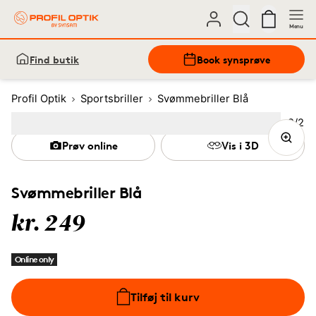
Menu
Find butik
Book synsprøve
Profil Optik
Sportsbriller
Svømmebriller Blå
Bille
2
/
2
Image
1
Image
(Current image)
2
Prøv online
Vis i 3D
Svømmebriller Blå
kr. 249
Online only
Tilføj til kurv