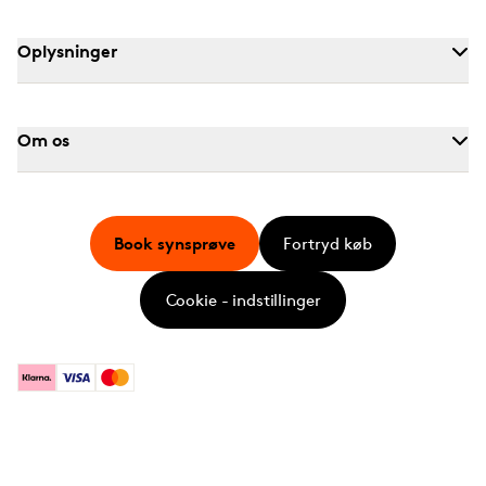
Oplysninger
Om os
Book synsprøve
Fortryd køb
Cookie - indstillinger
Klarna
Visa
Mastercard