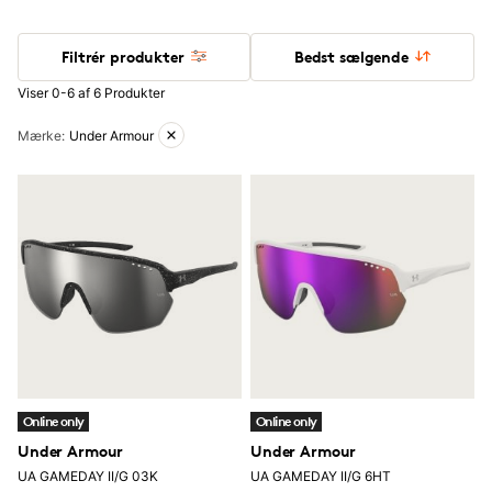
Filtrér produkter
Bedst sælgende
Viser 0-6 af 6 Produkter
Aktive filtre
Mærke
:
Under Armour
Online only
Online only
Under Armour
Under Armour
UA GAMEDAY II/G 03K
UA GAMEDAY II/G 6HT