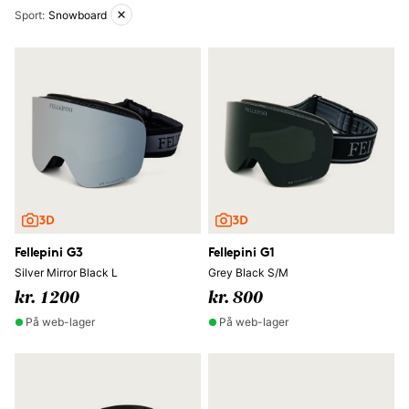
Aktive filtre
Sport
:
Snowboard
Fellepini G3
Fellepini G1
Silver Mirror Black L
Grey Black S/M
kr. 1200
kr. 800
På web-lager
På web-lager