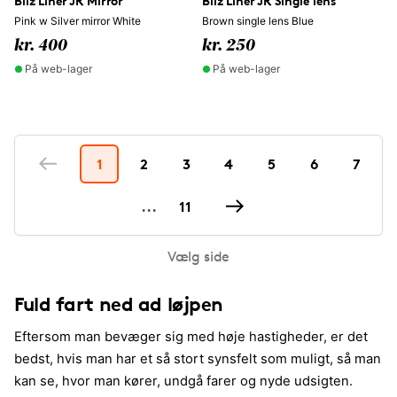
Bliz Liner JR Mirror
Bliz Liner JR Single lens
Pink w Silver mirror White
Brown single lens Blue
kr. 400
kr. 250
På web-lager
På web-lager
1
2
3
4
5
6
7
...
11
Vælg side
Fuld fart ned ad løjpen
Eftersom man bevæger sig med høje hastigheder, er det
bedst, hvis man har et så stort synsfelt som muligt, så man
kan se, hvor man kører, undgå farer og nyde udsigten.