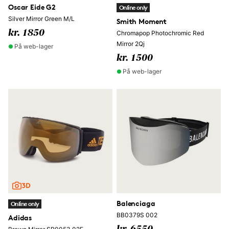
Oscar Eide G2
Online only
Silver Mirror Green M/L
Smith Moment
kr. 1850
Chromapop Photochromic Red
Mirror 2Qj
På web-lager
kr. 1500
På web-lager
Balenciaga
Online only
BB0379S 002
Adidas