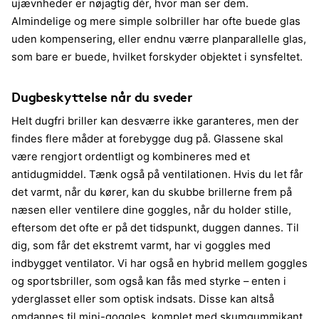
ujævnheder er nøjagtig dér, hvor man ser dem.
Almindelige og mere simple solbriller har ofte buede glas
uden kompensering, eller endnu værre planparallelle glas,
som bare er buede, hvilket forskyder objektet i synsfeltet.
Dugbeskyttelse når du sveder
Helt dugfri briller kan desværre ikke garanteres, men der
findes flere måder at forebygge dug på. Glassene skal
være rengjort ordentligt og kombineres med et
antidugmiddel. Tænk også på ventilationen. Hvis du let får
det varmt, når du kører, kan du skubbe brillerne frem på
næsen eller ventilere dine goggles, når du holder stille,
eftersom det ofte er på det tidspunkt, duggen dannes. Til
dig, som får det ekstremt varmt, har vi goggles med
indbygget ventilator. Vi har også en hybrid mellem goggles
og sportsbriller, som også kan fås med styrke – enten i
yderglasset eller som optisk indsats. Disse kan altså
omdannes til mini-goggles, komplet med skumgummikant,