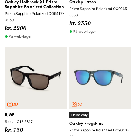
Oakley Holbrook XL Prizm
Oakley Latch
Sapphire Polarized Collection
Prizm Sapphire Polarized OO9265-
Prizm Sapphire Polarized OO9417-
6553
0959
kr. 2350
kr. 2200
På web-lager
På web-lager
RIGEL
Online only
Stellar C12 5317
Oakley Frogskins
kr. 750
Prizm Sapphire Polarized OO9013-