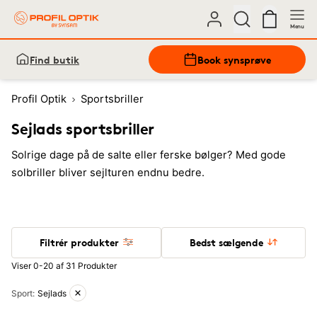
Menu
Find butik
Book synsprøve
Profil Optik
Sportsbriller
Sejlads sportsbriller
Solrige dage på de salte eller ferske bølger? Med gode
solbriller bliver sejlturen endnu bedre.
Filtrér produkter
Bedst sælgende
Viser 0-20 af 31 Produkter
Aktive filtre
Sport
:
Sejlads