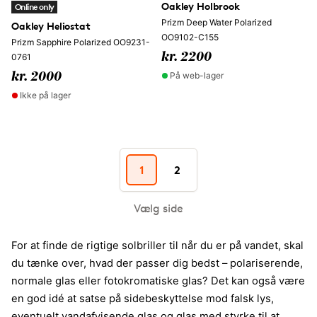
Oakley Holbrook
Online only
Prizm Deep Water Polarized
Oakley Heliostat
OO9102-C155
Prizm Sapphire Polarized OO9231-
kr. 2200
0761
På web-lager
kr. 2000
Ikke på lager
1
2
Vælg side
For at finde de rigtige solbriller til når du er på vandet, skal
du tænke over, hvad der passer dig bedst – polariserende,
normale glas eller fotokromatiske glas? Det kan også være
en god idé at satse på sidebeskyttelse mod falsk lys,
eventuelt vandafvisende glas og glas med styrke til at