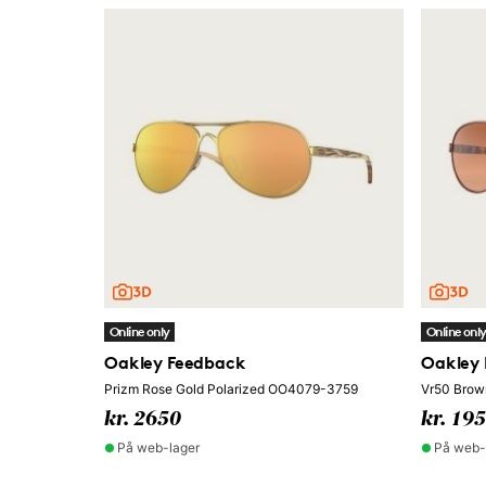
Online only
Online onl
Oakley Feedback
Oakley
Prizm Rose Gold Polarized OO4079-3759
Vr50 Brow
kr. 2650
kr. 19
På web-lager
På web-