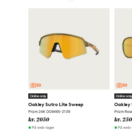
Online only
Online onl
Oakley Sutro Lite Sweep
Oakley 
Prizm 24K OO9465-2139
Prizm Ros
kr. 2050
kr. 25
På web-lager
På web-