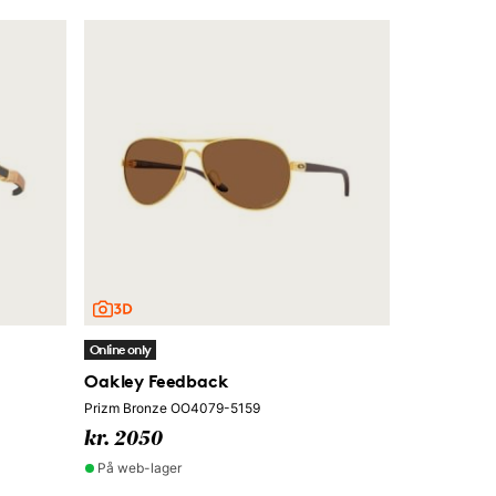
Online only
Oakley Feedback
Prizm Bronze OO4079-5159
kr. 2050
På web-lager