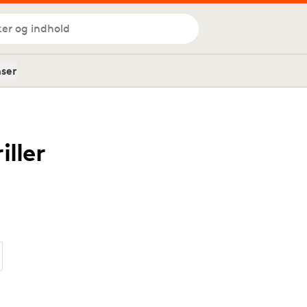
ker og indhold
nser
iller