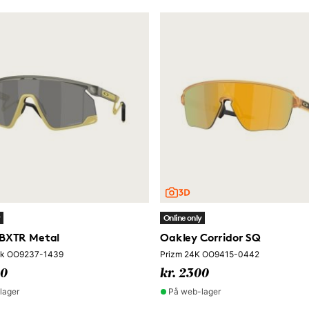
y
Online only
 BXTR Metal
Oakley Corridor SQ
ck OO9237-1439
Prizm 24K OO9415-0442
50
kr. 2300
lager
På web-lager