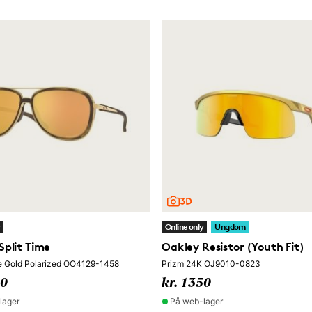
y
Online only
Ungdom
Split Time
Oakley Resistor (Youth Fit)
e Gold Polarized OO4129-1458
Prizm 24K OJ9010-0823
00
kr. 1350
lager
På web-lager