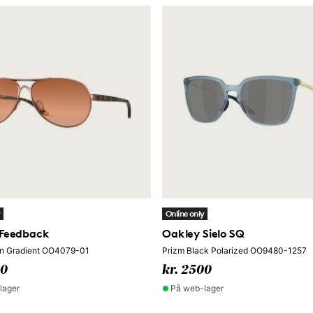
y
Online only
 Feedback
Oakley Sielo SQ
n Gradient OO4079-01
Prizm Black Polarized OO9480-1257
50
kr. 2500
lager
På web-lager