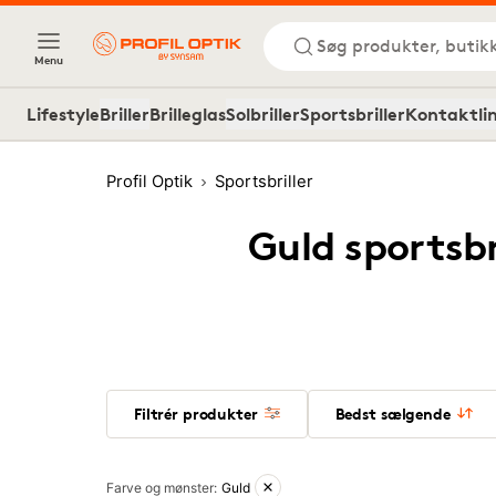
Søg produkter, butik
Menu
Lifestyle
Briller
Brilleglas
Solbriller
Sportsbriller
Kontaktli
Profil Optik
Sportsbriller
Guld sportsbr
Filtrér produkter
Bedst sælgende
Aktive filtre
Farve og mønster
:
Guld