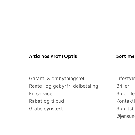
Altid hos Profil Optik
Sortime
Garanti & ombytningsret
Lifestyl
Rente- og gebyrfri delbetaling
Briller
Fri service
Solbrille
Rabat og tilbud
Kontaktl
Gratis synstest
Sportsbr
Øjensu