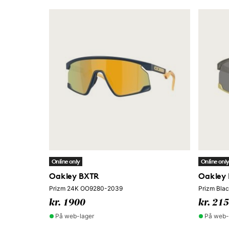
Online only
Online onl
Oakley BXTR
Oakley
Prizm 24K OO9280-2039
Prizm Bla
kr. 1900
kr. 21
På web-lager
På web-