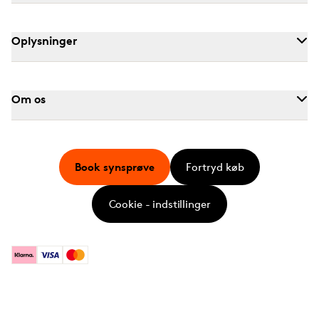
Oplysninger
Om os
Book synsprøve
Fortryd køb
Cookie - indstillinger
Klarna
Visa
Mastercard