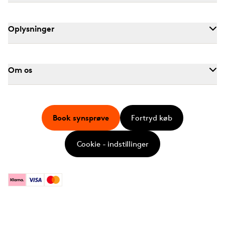
Oplysninger
Om os
Book synsprøve
Fortryd køb
Cookie - indstillinger
Klarna
Visa
Mastercard