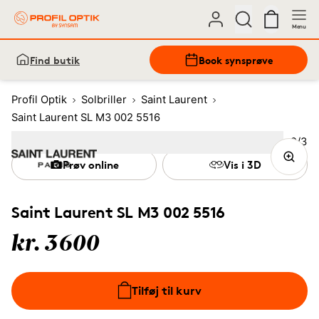
Menu
Find butik
Book synsprøve
Profil Optik
Solbriller
Saint Laurent
Saint Laurent SL M3 002 5516
Bille
2
/
3
Image
1
Image
(Current image)
2
Image
3
Prøv online
Vis i 3D
Saint Laurent SL M3 002 5516
kr. 3600
Tilføj til kurv