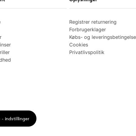
e
Registrer returnering
Forbrugerklager
r
Købs- og leveringsbetingelse
inser
Cookies
iller
Privatlivspolitik
ndhed
- indstillinger