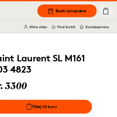
Book synsprøve
Mine sider
Find butik
Kundeservice
aint Laurent SL M161
03 4823
r. 3300
Tilføj til kurv