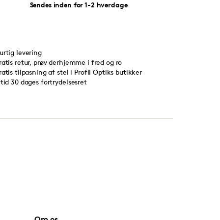
Sendes inden for 1-2 hverdage
urtig levering
ratis retur, prøv derhjemme i fred og ro
ratis tilpasning af stel i Profil Optiks butikker
ltid 30 dages fortrydelsesret
Om os