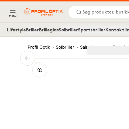
Søg produkter, butik
Menu
Lifestyle
Briller
Brilleglas
Solbriller
Sportsbriller
Kontaktli
Profil Optik
Solbriller
Saint Laurent
Saint L
Image
1