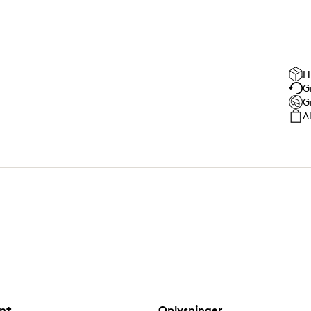
H
G
G
A
nt
Oplysninger