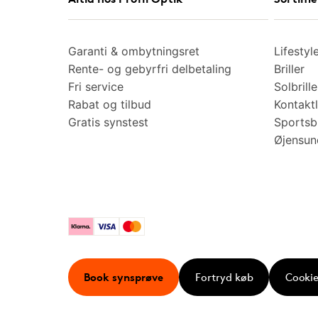
Garanti & ombytningsret
Lifestyl
Rente- og gebyrfri delbetaling
Briller
Fri service
Solbrille
Rabat og tilbud
Kontaktl
Gratis synstest
Sportsbr
Øjensu
Klarna
Visa
Mastercard
Book synsprøve
Fortryd køb
Cookie 