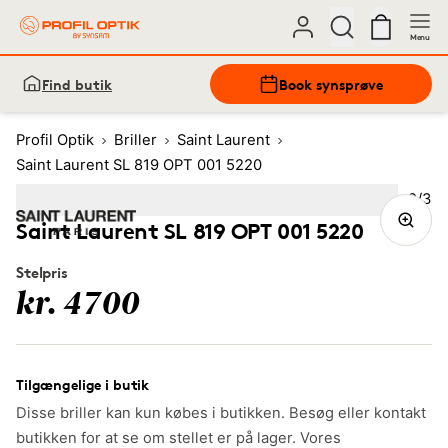
Menu
Find butik
Book synsprøve
Profil Optik
Briller
Saint Laurent
Saint Laurent SL 819 OPT 001 5220
Bille
2
/
3
Image
1
Image
(Current image)
2
Image
3
Saint Laurent SL 819 OPT 001 5220
Stelpris
kr. 4700
Tilgængelige i butik
Disse briller kan kun købes i butikken. Besøg eller kontakt
butikken for at se om stellet er på lager. Vores