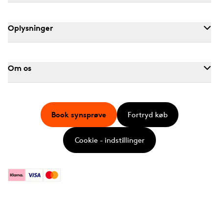
Oplysninger
Om os
Book synsprøve
Fortryd køb
Cookie - indstillinger
Klarna
Visa
Mastercard