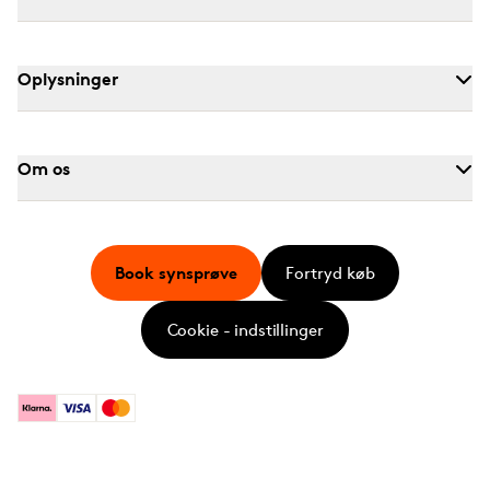
Oplysninger
Om os
Book synsprøve
Fortryd køb
Cookie - indstillinger
Klarna
Visa
Mastercard