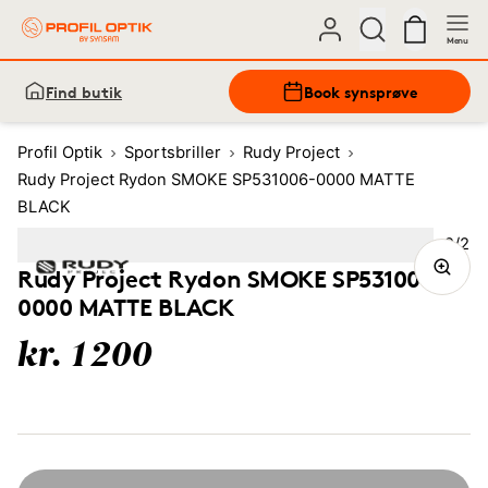
Menu
Find butik
Book synsprøve
Profil Optik
Sportsbriller
Rudy Project
Rudy Project Rydon SMOKE SP531006-0000 MATTE
BLACK
Bille
2
/
2
Image
1
Image
(Current image)
2
Rudy Project Rydon SMOKE SP531006-
0000 MATTE BLACK
kr. 1200