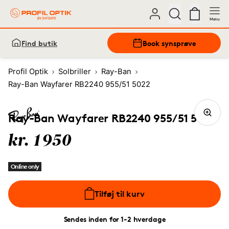
Menu
Find butik
Book synsprøve
Profil Optik
Solbriller
Ray-Ban
Ray-Ban Wayfarer RB2240 955/51 5022
Ray-Ban Wayfarer RB2240 955/51 5022
kr. 1950
Online only
Tilføj til kurv
Sendes inden for 1-2 hverdage